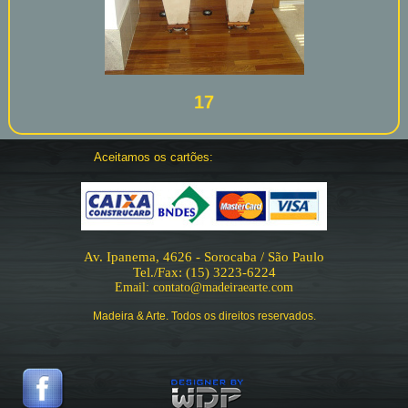
17
Aceitamos os cartões:
Av. Ipanema, 4626 - Sorocaba / São Paulo
Tel./Fax: (15) 3223-6224
Email: contato@madeiraearte.com
Madeira & Arte. Todos os direitos reservados.