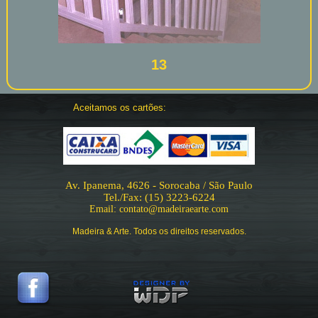
13
Aceitamos os cartões:
Av. Ipanema, 4626 - Sorocaba / São Paulo
Tel./Fax: (15) 3223-6224
Email: contato@madeiraearte.com
Madeira & Arte. Todos os direitos reservados.